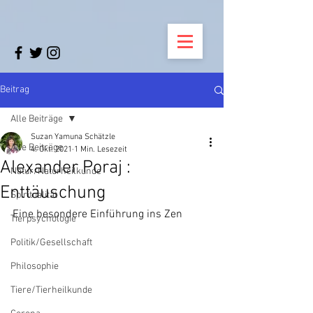
Beitrag
Alle Beiträge
Suzan Yamuna Schätzle
Alle Beiträge
4. Okt. 2021
1 Min. Lesezeit
Alexander Poraj :
Natur/Naturheilkunde
Enttäuschung
Spiritualität
Eine besondere Einführung ins Zen
Tierpsychologie
Politik/Gesellschaft
Philosophie
Tiere/Tierheilkunde