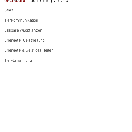
Corona
Sichtbare"
  Tao-Te-King Vers 43
Start
Tierkommunikation
Essbare Wildpflanzen
Energetik/Geistheilung
Energetik & Geistiges Heilen
Tier-Ernährung