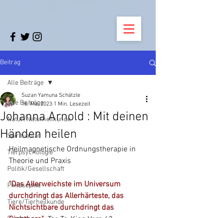
Beitrag
Alle Beiträge
Suzan Yamuna Schätzle
Alle Beiträge
16. Mai 2023
1 Min. Lesezeit
Johanna Arnold : Mit deinen
Natur/Naturheilkunde
Händen heilen
Spiritualität
Heilmagnetische Ordnungstherapie in 
Tierpsychologie
Theorie und Praxis
Politik/Gesellschaft
"Das Allerweichste im Universum 
Philosophie
durchdringt das Allerhärteste, das 
Tiere/Tierheilkunde
Nichtsichtbare durchdringt das 