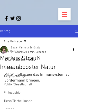
Beitrag
Alle Beiträge
Suzan Yamuna Schätzle
Alle Beiträge
27. Aug. 2021
1 Min. Lesezeit
Markus Strauß :
Natur/Naturheilkunde
Immunbooster Natur
Spiritualität
Mit Wildpflanzen das Immunsystem auf 
Tierpsychologie
Vordermann bringen.
Politik/Gesellschaft
Philosophie
Tiere/Tierheilkunde