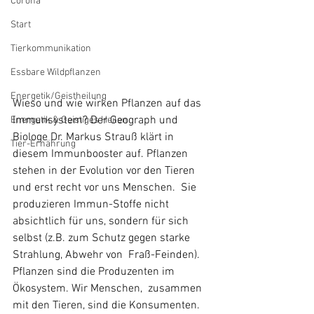
Corona
Start
Tierkommunikation
Essbare Wildpflanzen
Energetik/Geistheilung
Wieso und wie wirken Pflanzen auf das 
Immunsystem? Der Geograph und  
Energetik & Geistiges Heilen
Biologe Dr. Markus Strauß klärt in 
Tier-Ernährung
diesem Immunbooster auf. Pflanzen  
stehen in der Evolution vor den Tieren 
und erst recht vor uns Menschen.  Sie 
produzieren Immun-Stoffe nicht 
absichtlich für uns, sondern für sich  
selbst (z.B. zum Schutz gegen starke 
Strahlung, Abwehr von  Fraß-Feinden). 
Pflanzen sind die Produzenten im 
Ökosystem. Wir Menschen,  zusammen 
mit den Tieren, sind die Konsumenten. 