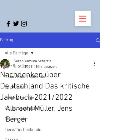
Beitrag
Alle Beiträge
Suzan Yamuna Schätzle
Alle Beiträge
4. Okt. 2021
1 Min. Lesezeit
Nachdenken über
Natur/Naturheilkunde
Deutschland Das kritische
Spiritualität
Jahrbuch 2021/2022
Tierpsychologie
Albrecht Müller, Jens 
Politik/Gesellschaft
Berger
Philosophie
Tiere/Tierheilkunde