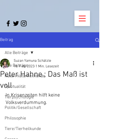
Beitrag
Alle Beiträge
Suzan Yamuna Schätzle
Alle Beiträge
16. Feb. 2023
1 Min. Lesezeit
Peter Hahne ; Das Maß ist
Natur/Naturheilkunde
voll
Spiritualität
In Krisenzeiten hilft keine 
Tierpsychologie
Volksverdummung.
Politik/Gesellschaft
Philosophie
Tiere/Tierheilkunde