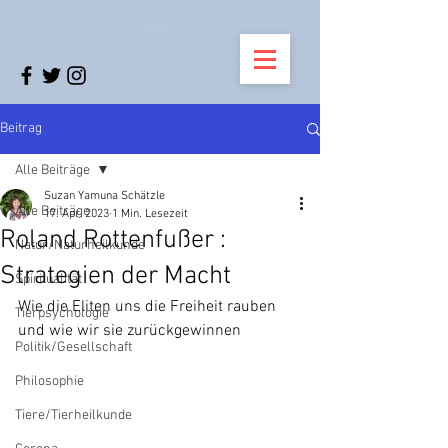
Beitrag
Alle Beiträge
Suzan Yamuna Schätzle
Alle Beiträge
17. Apr. 2023
1 Min. Lesezeit
Roland Rottenfußer :
Natur/Naturheilkunde
Strategien der Macht
Spiritualität
Wie die Eliten uns die Freiheit rauben 
Tierpsychologie
und wie wir sie zurückgewinnen
Politik/Gesellschaft
Philosophie
Tiere/Tierheilkunde