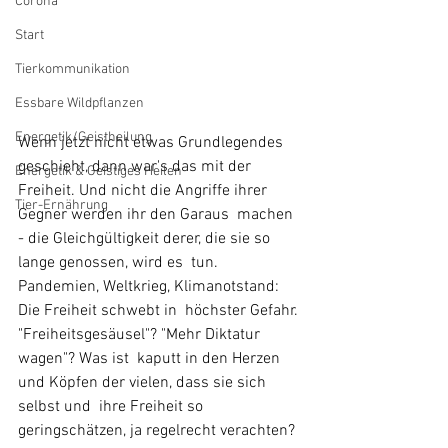
Corona
Start
Tierkommunikation
Essbare Wildpflanzen
Energetik/Geistheilung
Wenn jetzt nicht etwas Grundlegendes 
geschieht, dann war's das mit der  
Energetik & Geistiges Heilen
Freiheit. Und nicht die Angriffe ihrer 
Tier-Ernährung
Gegner werden ihr den Garaus  machen 
- die Gleichgültigkeit derer, die sie so 
lange genossen, wird es  tun. 
Pandemien, Weltkrieg, Klimanotstand: 
Die Freiheit schwebt in  höchster Gefahr. 
"Freiheitsgesäusel"? "Mehr Diktatur 
wagen"? Was ist  kaputt in den Herzen 
und Köpfen der vielen, dass sie sich 
selbst und  ihre Freiheit so 
geringschätzen, ja regelrecht verachten? 