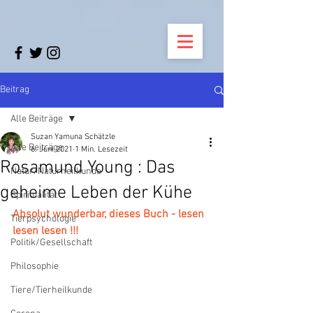
Beitrag
Alle Beiträge
Suzan Yamuna Schätzle
Alle Beiträge
6. Juni 2021
1 Min. Lesezeit
Rosamund Young : Das
Natur/Naturheilkunde
geheime Leben der Kühe
Spiritualität
Absolut wunderbar, dieses Buch - lesen 
Tierpsychologie
lesen lesen !!!
Politik/Gesellschaft
Philosophie
Tiere/Tierheilkunde