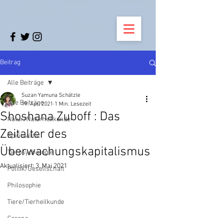
Beitrag
Alle Beiträge
Suzan Yamuna Schätzle
Alle Beiträge
19. Apr. 2021
1 Min. Lesezeit
Shoshana Zuboff : Das
Natur/Naturheilkunde
Zeitalter des
Spiritualität
Überwachungskapitalismus
Tierpsychologie
Aktualisiert:
3. Mai 2021
Politik/Gesellschaft
Philosophie
Tiere/Tierheilkunde