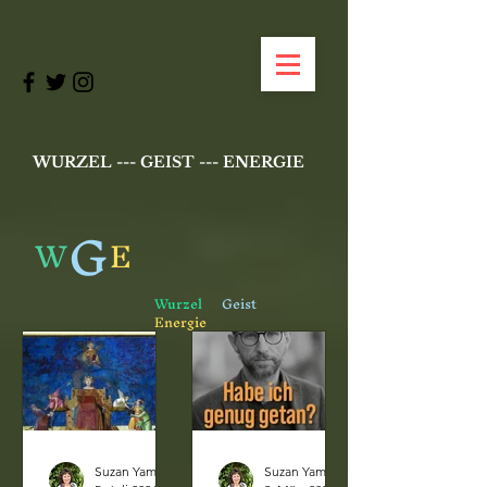
WURZEL --- GEIST --- ENERGIE
G
W
E
Wurzel
Geist
Energie
Suzan Yamuna Schätzle
Suzan Yamuna Schätzle