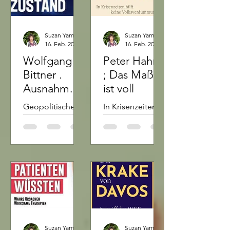
offenes und
der Weltpolitik:
regimekritisches
Was für
Tagebuch...
Deutschland
Suzan Yamuna Schätzle
Suzan Yamuna Schätzle
auf...
16. Feb. 2023
1 Min. Lesezeit
16. Feb. 2023
Wolfgang
Peter Hahne
Bittner .
; Das Maß
Ausnahmez
ist voll
ustand
Geopolitische
In Krisenzeiten
Einsichten und
hilft keine
Analysen unter
Volksverdummu
Berücksichtigun
ng. Maskendeals
g des Ukraine-
mit
Konflikts. Die
Millionenprovisi
Welt steht kopf.
on. Eine
Wohin man
Lockdown-
blickt, Krisen,...
Politik, die
Hundertausende
Suzan Yamuna Schätzle
Suzan Yamuna Schätzle
...