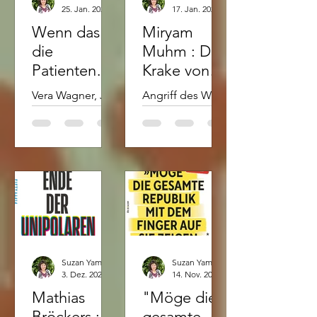
25. Jan. 2023
2 Min. Lesezeit
17. Jan. 2023
Wenn das
Miryam
die
Muhm : Die
Patienten
Krake von
wüssten
Davos
Vera Wagner, Jan
Angriff des WEF
van Helsing
auf die
Wahre Ursachen,
Demokratie. Aus
wirksame
aktuellem Anlass
Therapien. Geld
ein Tipp zum
oder
Thema WEF Seit
Gesundheit?
Jahrzehnten
Mensch oder
arbeiten das
Fallpauschale?
Weltwirtschaftsfo
Worum geht es
rum (WEF)...
Suzan Yamuna Schätzle
Suzan Yamuna Schätzle
...
3. Dez. 2022
1 Min. Lesezeit
14. Nov. 2022
Mathias
"Möge die
Bröckers :
gesamte