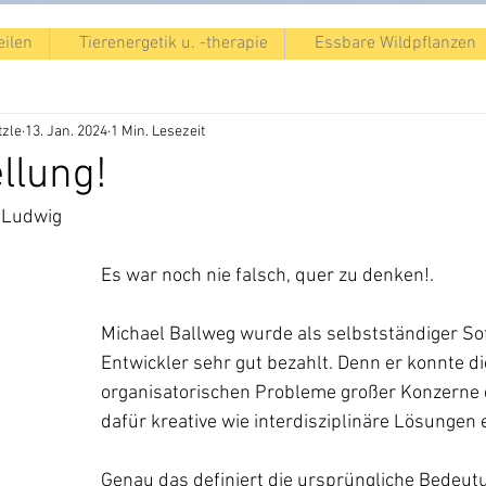
eilen
Tierenergetik u. -therapie
Essbare Wildpflanzen
e
Spiritualität
Tierpsychologie
Politik/Gesellschaft
zle
13. Jan. 2024
1 Min. Lesezeit
Start
Tierkommunikation
Essbare Wildpflanzen
llung!
f Ludwig
Tier-Ernährung
Es war noch nie falsch, quer zu denken!.
Michael Ballweg wurde als selbstständiger So
Entwickler sehr gut bezahlt. Denn er konnte di
organisatorischen Probleme großer Konzerne
dafür kreative wie interdisziplinäre Lösungen 
Genau das definiert die ursprüngliche Bedeut