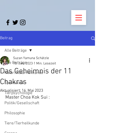
Beitrag
Alle Beiträge
Suzan Yamuna Schätzle
Alle Beiträge
13. Jan. 2023
1 Min. Lesezeit
Das Geheimnis der 11
Natur/Naturheilkunde
Chakras
Spiritualität
Aktualisiert:
16. Mai 2023
Tierpsychologie
Master Choa Kok Sui :
Politik/Gesellschaft
Philosophie
Tiere/Tierheilkunde