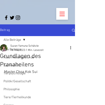
Beitrag
Alle Beiträge
Suzan Yamuna Schätzle
Alle Beiträge
16. Mai 2023
1 Min. Lesezeit
Grundlagen des
Natur/Naturheilkunde
Pranaheilens
Spiritualität
Master Choa Kok Sui
Tierpsychologie
Politik/Gesellschaft
Philosophie
Tiere/Tierheilkunde