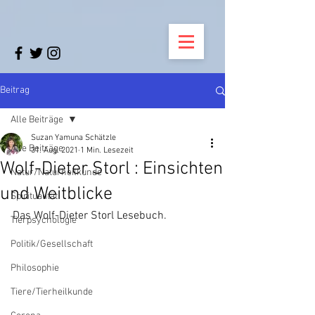
Beitrag
Alle Beiträge
Suzan Yamuna Schätzle
Alle Beiträge
31. Aug. 2021
1 Min. Lesezeit
Wolf-Dieter Storl : Einsichten
Natur/Naturheilkunde
und Weitblicke
Spiritualität
Das Wolf-Dieter Storl Lesebuch.
Tierpsychologie
Politik/Gesellschaft
Philosophie
Tiere/Tierheilkunde