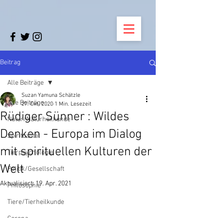
Beitrag
Alle Beiträge
Suzan Yamuna Schätzle
Alle Beiträge
27. Okt. 2020
1 Min. Lesezeit
Rüdiger Sünner : Wildes
Natur/Naturheilkunde
Denken - Europa im Dialog
Spiritualität
mit spirituellen Kulturen der
Tierpsychologie
Welt
Politik/Gesellschaft
Aktualisiert:
19. Apr. 2021
Philosophie
Tiere/Tierheilkunde