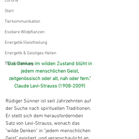
Corona
Start
Tierkommunikation
Essbare Wildpflanzen
Energetik/Geistheilung
Energetik & Geistiges Heilen
"Das Denken im wilden Zustand blüht in 
Tier-Ernährung
jedem menschlichen Geist,
zeitgenössisch oder alt, nah oder fern."
Claude Levi-Strauss (1908-2009)
Rüdiger Sünner ist seit Jahrzehnten auf 
der Suche nach spirituellen Traditionen. 
Er stellt sich dem herausfordernden 
Satz von Levi-Strauss, wonach das 
"wilde Denken" in "jedem menschlichen 
Geist" existiert, und veranschaulicht an 