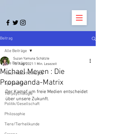
Beitrag
Alle Beiträge
Suzan Yamuna Schätzle
Alle Beiträge
13. Aug. 2021
1 Min. Lesezeit
Michael Meyen : Die
Natur/Naturheilkunde
Propaganda-Matrix
Spiritualität
Der Kampf um freie Medien entscheidet 
Tierpsychologie
über unsere Zukunft.
Politik/Gesellschaft
Philosophie
Tiere/Tierheilkunde